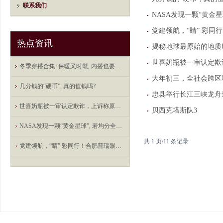
联系我们
NASA发现一颗“黄金星
热点资讯
揭秘地球最原始的地质
世喜奶瓶被一审认定欺
冬季穿搭合集: 保暖又时髦, 内搭也要上大分
大年初三，全社会跨区
几分钱的“硬币”, 真的值钱吗?
忠县举行长江三峡龙舟
世喜奶瓶被一审认定欺诈，上诉称原告系专业律师不适用消保法
贝西克塔斯队3
NASA发现一颗“黄金星球”, 若均分全球每人可得6912亿元
共 1 页/11 条记录
党建领航，“睛” 彩同行！合肥普瑞眼科医院携手共筑铁路安全防线_大皖新闻 | 安徽网